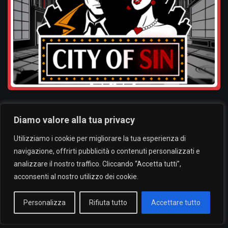
Diamo valore alla tua privacy
Utilizziamo i cookie per migliorare la tua esperienza di
navigazione, offrirti pubblicità o contenuti personalizzati e
Casinò AAMS
analizzare il nostro traffico. Cliccando “Accetta tutti”,
acconsenti al nostro utilizzo dei cookie.
Snai Casinò
Personalizza
Rifiuta tutto
Accettare tutto
15 Euro Gratis alla convalida del documento + 1.000 sul deposito