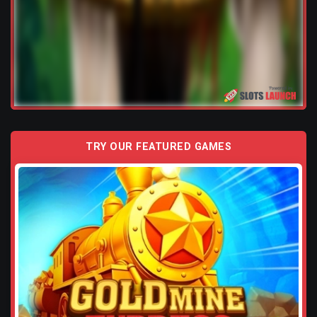
TRY OUR FEATURED GAMES