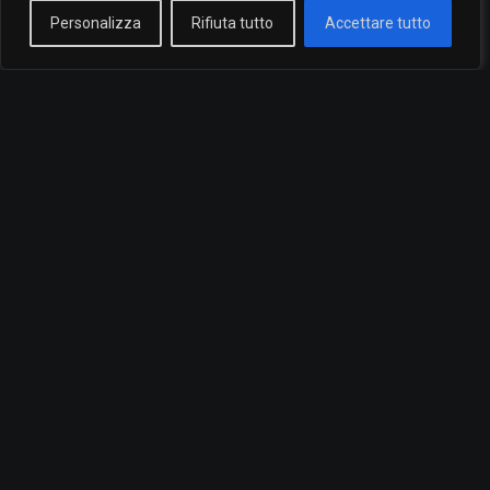
Personalizza
Rifiuta tutto
Accettare tutto
Snai Casinò
15 Euro Gratis alla convalida del documento + 1.000 sul deposito
Leggi la guida
VISITA IL SITO!
*Nuovi Giocatori
StarVegas Casinò
StarVegasCasinò: 300 Free Spins + 300 € alla registrazione (senza
deposito) + 100% Fino a €3000 (con deposito)
Leggi la guida
VISITA IL SITO!
*Nuovi Giocatori