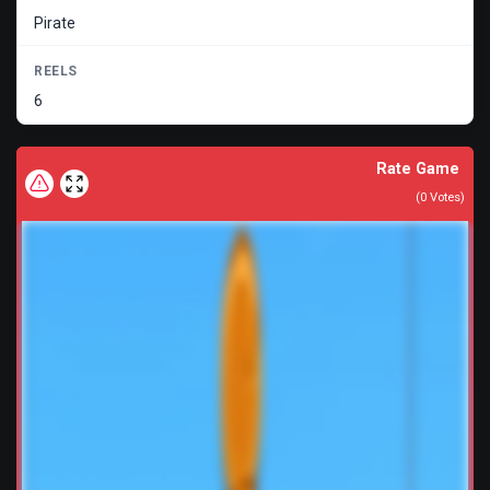
Pirate
REELS
6
Rate Game
(
0
Votes)