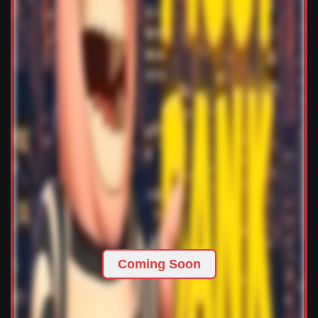
Coming Soon