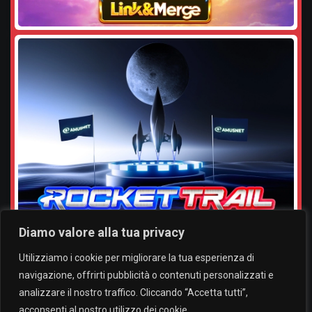
Diamo valore alla tua privacy
Utilizziamo i cookie per migliorare la tua esperienza di
navigazione, offrirti pubblicità o contenuti personalizzati e
analizzare il nostro traffico. Cliccando “Accetta tutti”,
acconsenti al nostro utilizzo dei cookie.