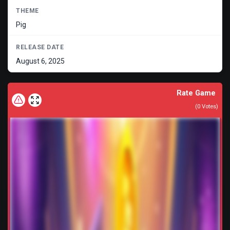
THEME
Pig
RELEASE DATE
August 6, 2025
Rate Game
(
0
Votes)