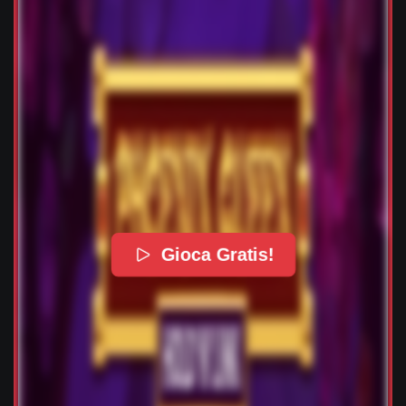
Gioca Gratis!