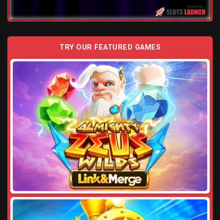
TRY OUR FEATURED GAMES