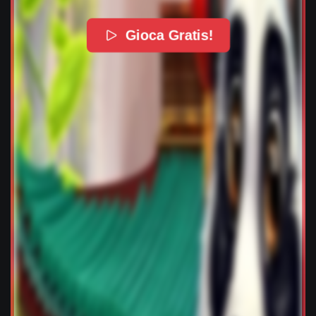
Gioca Gratis!