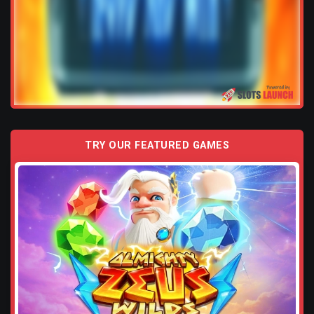
TRY OUR FEATURED GAMES