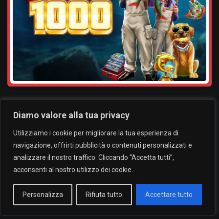
Diamo valore alla tua privacy
Utilizziamo i cookie per migliorare la tua esperienza di
navigazione, offrirti pubblicità o contenuti personalizzati e
Casinò AAMS
analizzare il nostro traffico. Cliccando “Accetta tutti”,
acconsenti al nostro utilizzo dei cookie.
Snai Casinò
Personalizza
Rifiuta tutto
Accettare tutto
15 Euro Gratis alla convalida del documento + 1.000 sul deposito