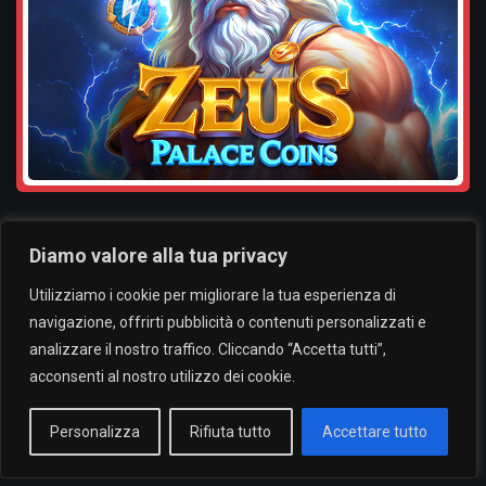
Diamo valore alla tua privacy
Utilizziamo i cookie per migliorare la tua esperienza di
navigazione, offrirti pubblicità o contenuti personalizzati e
Casinò AAMS
analizzare il nostro traffico. Cliccando “Accetta tutti”,
acconsenti al nostro utilizzo dei cookie.
Snai Casinò
Personalizza
Rifiuta tutto
Accettare tutto
15 Euro Gratis alla convalida del documento + 1.000 sul deposito