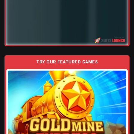
TRY OUR FEATURED GAMES