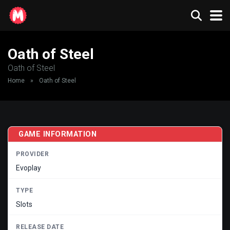
Oath of Steel
Oath of Steel
Home
»
Oath of Steel
GAME INFORMATION
PROVIDER
Evoplay
TYPE
Slots
RELEASE DATE