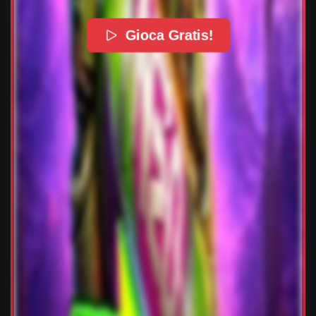
Gioca Gratis!