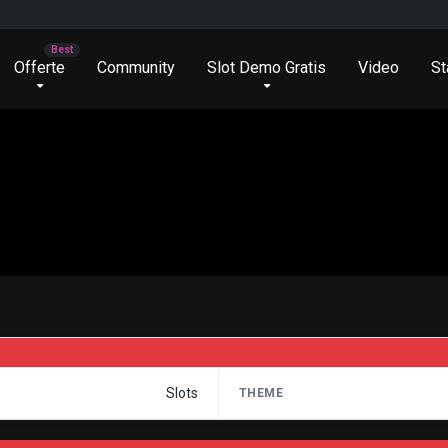
Offerte
Community
Slot Demo Gratis
Video
St
Slots
THEME