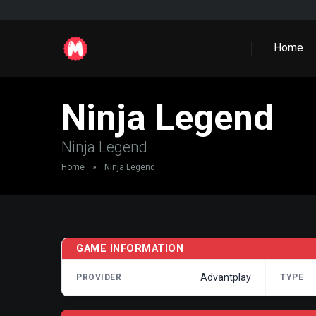
Home
Ninja Legend
Ninja Legend
Home
»
Ninja Legend
GAME INFORMATION
Advantplay
PROVIDER
TYPE