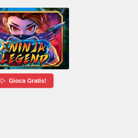
Gioca Gratis!