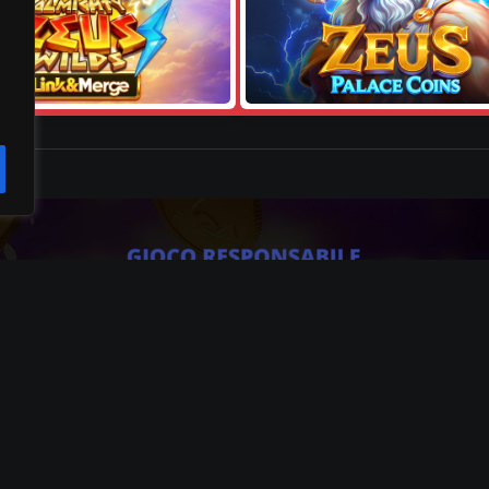
ti dai Bookmakers da noi selezionati, in possesso di regolare con
to dall’Autorità per le garanzie nelle comunicazioni al punto 5.6 
io di continenza, non ingannevolezza e trasparenza e non costitui
za patologica. Gioca responsabilmente.