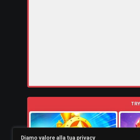
TRY
Diamo valore alla tua privacy