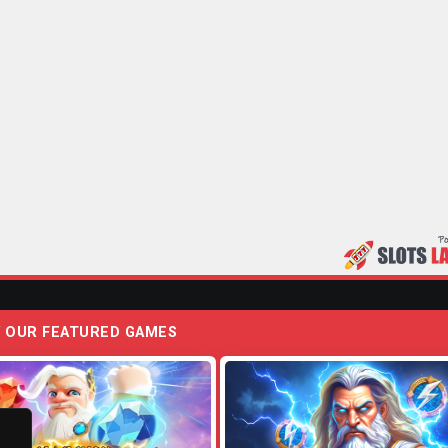
 OUR FEATURED GAMES