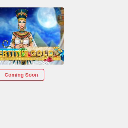
Coming Soon