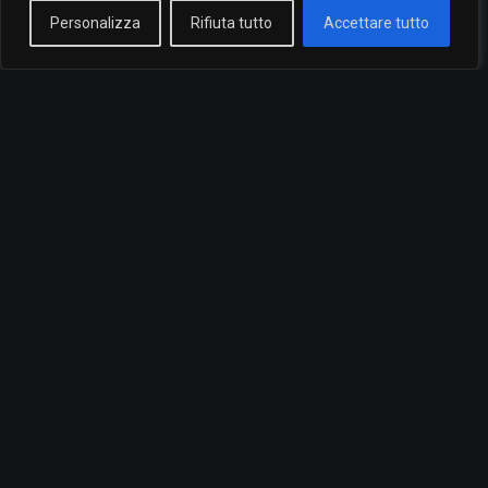
Personalizza
Rifiuta tutto
Accettare tutto
Snai Casinò
15 Euro Gratis alla convalida del documento + 1.000 sul deposito
Leggi la guida
VISITA IL SITO!
*Nuovi Giocatori
StarVegas Casinò
StarVegasCasinò: 300 Free Spins + 300 € alla registrazione (senza
deposito) + 100% Fino a €3000 (con deposito)
Leggi la guida
VISITA IL SITO!
*Nuovi Giocatori