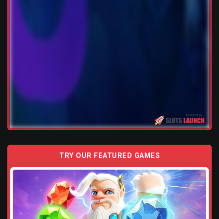
TRY OUR FEATURED GAMES