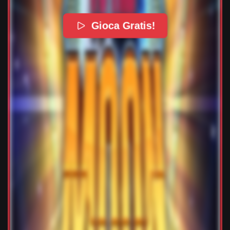
Gioca Gratis!