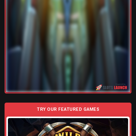
TRY OUR FEATURED GAMES