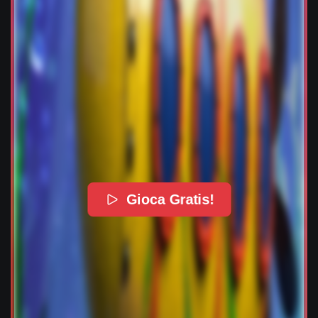
Gioca Gratis!