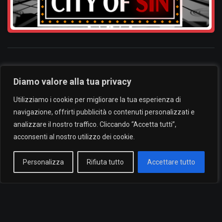
Diamo valore alla tua privacy
Utilizziamo i cookie per migliorare la tua esperienza di
Casinò AAMS
navigazione, offrirti pubblicità o contenuti personalizzati e
analizzare il nostro traffico. Cliccando “Accetta tutti”,
Snai Casinò
acconsenti al nostro utilizzo dei cookie.
Personalizza
Rifiuta tutto
Accettare tutto
15 Euro Gratis alla convalida del documento + 1.000 sul deposito
Leggi la guida
VISITA IL SITO!
*Nuovi Giocatori