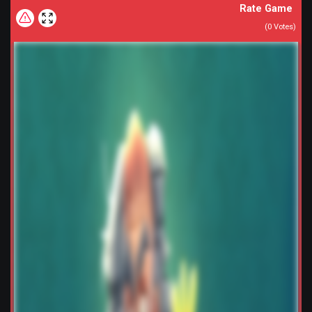
Rate Game
(
0
Votes)