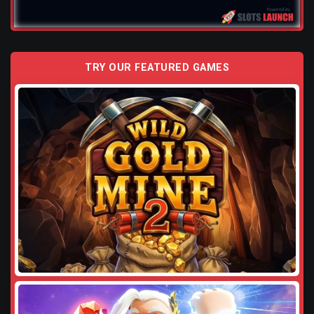
TRY OUR FEATURED GAMES