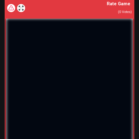
Rate Game
(
0
Votes)