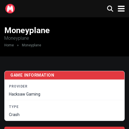
Moneyplane
Moneyplane
Home
»
Moneyplane
GAME INFORMATION
PROVIDER
Hacksaw Gaming
TYPE
Crash