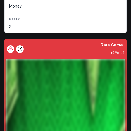
Money
REELS
3
Rate Game
(
0
Votes)