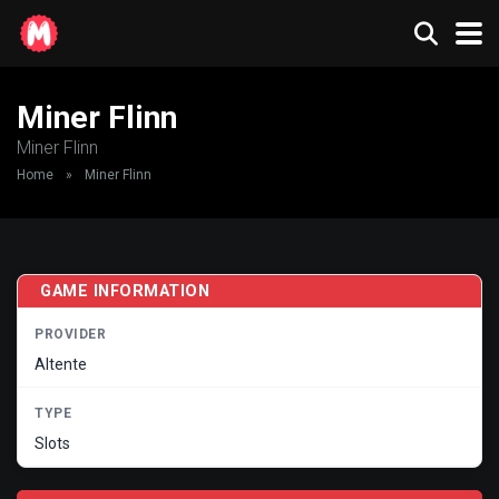
Miner Flinn
Miner Flinn
Home
»
Miner Flinn
GAME INFORMATION
PROVIDER
Altente
TYPE
Slots