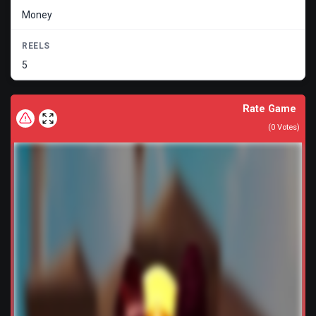
Money
REELS
5
Rate Game
(
0
Votes)