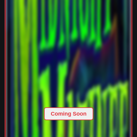
Coming Soon