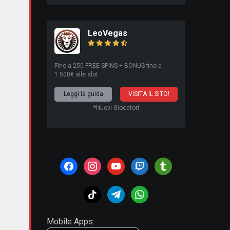
LeoVegas
Fino a 250 FREE SPINS + BONUS fino a
1.500€ alle slot
Leggi la guida
VISITA IL SITO!
*Nuovi Giocatori
facebook
instagram
youtube
twitch
tumblr
tiktok
telegram
whatsapp
Mobile Apps: