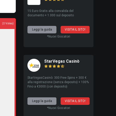
15 Euro Gratis alla convalida del
documento + 1.000 sul deposito
(
0
Votes)
Leggi la guida
VISITA IL SITO!
*Nuovi Giocatori
StarVegas Casinò
StarVegasCasinò: 300 Free Spins + 300 €
alla registrazione (senza deposito) + 100%
Fino a €3000 (con deposito)
Leggi la guida
VISITA IL SITO!
*Nuovi Giocatori