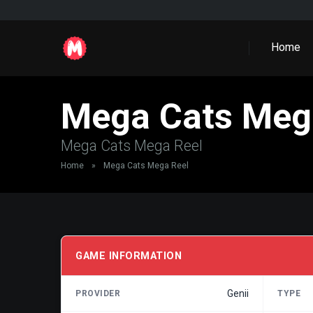
Home
Mega Cats Meg
Mega Cats Mega Reel
Home
»
Mega Cats Mega Reel
GAME INFORMATION
Genii
PROVIDER
TYPE