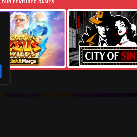
 OUR FEATURED GAMES