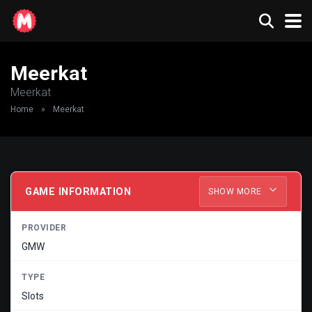
Meerkat
Meerkat
Home
»
Meerkat
GAME INFORMATION
SHOW MORE
PROVIDER
GMW
TYPE
Slots