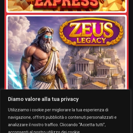
Diamo valore alla tua privacy
Utilizziamo i cookie per migliorare la tua esperienza di
navigazione, offrirti pubblicità o contenuti personalizzati e
analizzare il nostro traffico. Cliccando “Accetta tutti”,
acconsenti al nostro utilizzo dei cookie.