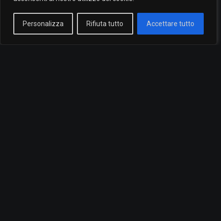
Casinò AAMS
Personalizza
Rifiuta tutto
Accettare tutto
Snai Casinò
15 Euro Gratis alla convalida del documento + 1.000 sul deposito
Leggi la guida
VISITA IL SITO!
*Nuovi Giocatori
StarVegas Casinò
StarVegasCasinò: 300 Free Spins + 300 € alla registrazione (senza
deposito) + 100% Fino a €3000 (con deposito)
Leggi la guida
VISITA IL SITO!