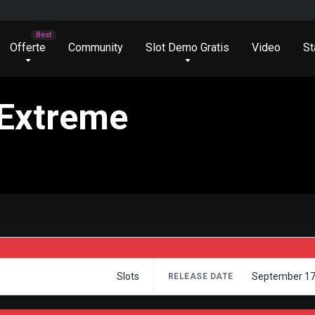
Offerte
Community
Slot Demo Gratis
Video
St
 Extreme
Slots
September 17
RELEASE DATE