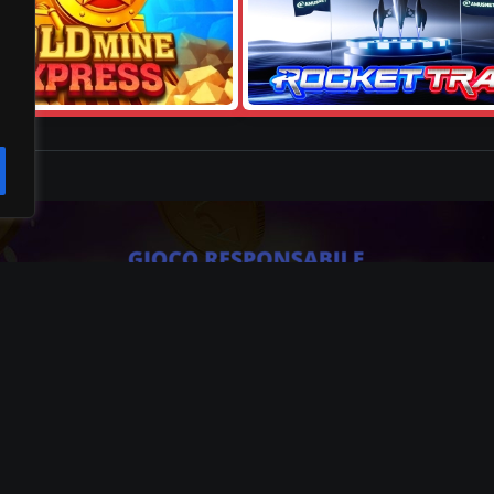
ti dai Bookmakers da noi selezionati, in possesso di regolare con
to dall’Autorità per le garanzie nelle comunicazioni al punto 5.6 
io di continenza, non ingannevolezza e trasparenza e non costitui
za patologica. Gioca responsabilmente.