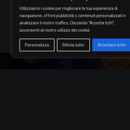
Utilizziamo i cookie per migliorare la tua esperienza di
navigazione, offrirti pubblicità o contenuti personalizzati e
analizzare il nostro traffico. Cliccando “Accetta tutti”,
acconsenti al nostro utilizzo dei cookie.
Personalizza
Rifiuta tutto
Accettare tutto
Questo sito confronta [in tempo reale] i bonus offer
delle Dogane e dei Monopoli. Il servizio, come indica
132/19/CONS), è effettuato nel rispetto del princip
Il gioco è vietato ai minori e può causare dipenden