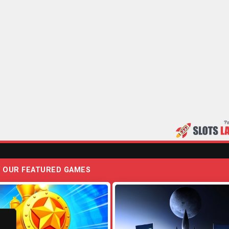
 OUR FEATURED GAMES