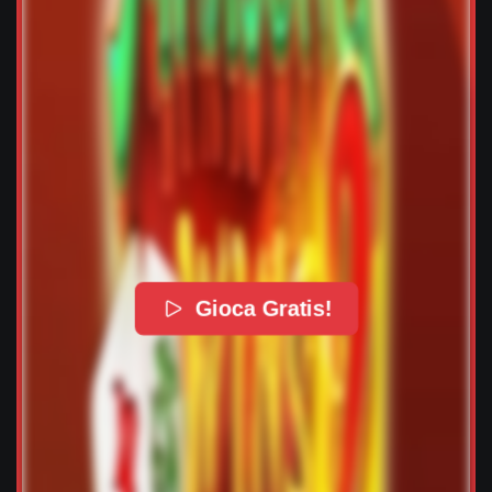
Gioca Gratis!