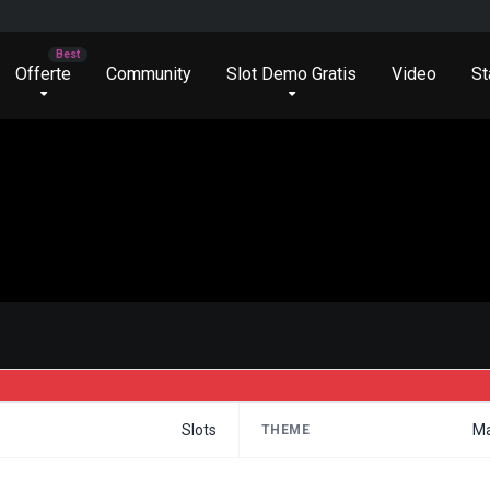
Offerte
Community
Slot Demo Gratis
Video
St
Slots
Ma
THEME