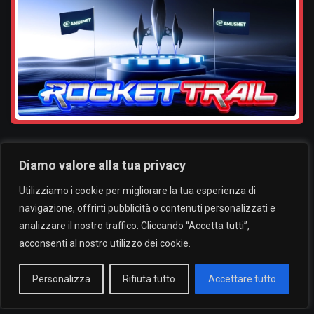
Diamo valore alla tua privacy
Utilizziamo i cookie per migliorare la tua esperienza di
navigazione, offrirti pubblicità o contenuti personalizzati e
Casinò AAMS
analizzare il nostro traffico. Cliccando “Accetta tutti”,
acconsenti al nostro utilizzo dei cookie.
Snai Casinò
Personalizza
Rifiuta tutto
Accettare tutto
15 Euro Gratis alla convalida del documento + 1.000 sul deposito