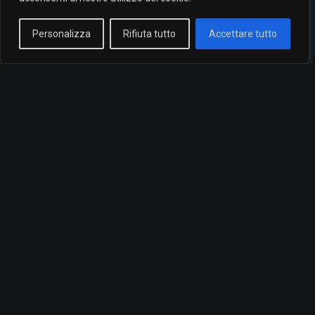
Casinò AAMS
Personalizza
Rifiuta tutto
Accettare tutto
Snai Casinò
15 Euro Gratis alla convalida del documento + 1.000 sul deposito
Leggi la guida
VISITA IL SITO!
*Nuovi Giocatori
StarVegas Casinò
StarVegasCasinò: 300 Free Spins + 300 € alla registrazione (senza
deposito) + 100% Fino a €3000 (con deposito)
Leggi la guida
VISITA IL SITO!