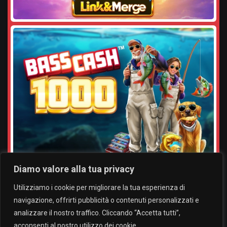
Diamo valore alla tua privacy
Utilizziamo i cookie per migliorare la tua esperienza di
navigazione, offrirti pubblicità o contenuti personalizzati e
analizzare il nostro traffico. Cliccando “Accetta tutti”,
acconsenti al nostro utilizzo dei cookie.