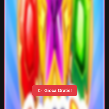
Gioca Gratis!