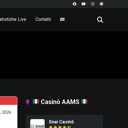
atistiche Live
Contatti
Casinò AAMS
1, 2026
Snai Casinò