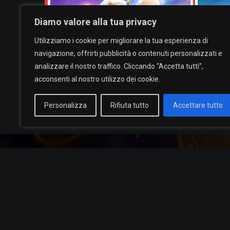
Diamo valore alla tua privacy
Utilizziamo i cookie per migliorare la tua esperienza di
navigazione, offrirti pubblicità o contenuti personalizzati e
analizzare il nostro traffico. Cliccando “Accetta tutti”,
acconsenti al nostro utilizzo dei cookie.
Personalizza
Rifiuta tutto
Accettare tutto
Questo sito confronta [in tempo reale] i bonus offer