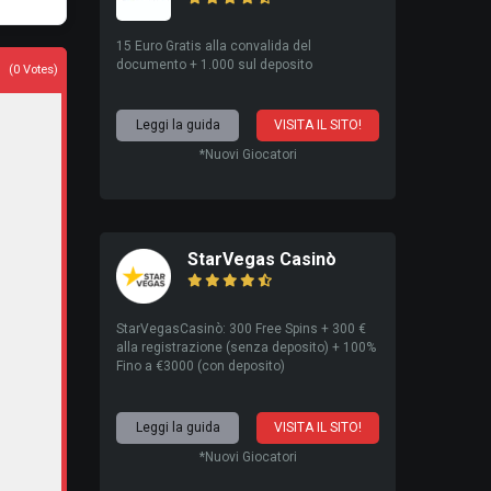
15 Euro Gratis alla convalida del
documento + 1.000 sul deposito
(
0
Votes)
Leggi la guida
VISITA IL SITO!
*Nuovi Giocatori
StarVegas Casinò
StarVegasCasinò: 300 Free Spins + 300 €
alla registrazione (senza deposito) + 100%
Fino a €3000 (con deposito)
Leggi la guida
VISITA IL SITO!
*Nuovi Giocatori