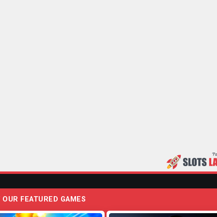
 OUR FEATURED GAMES