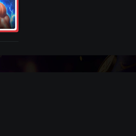
cessione ad operare in Italia rilasciata dall’Agenzia
delle proprie Linee Guida (allegate alla delibera
sce pertanto una forma di pubblicità.