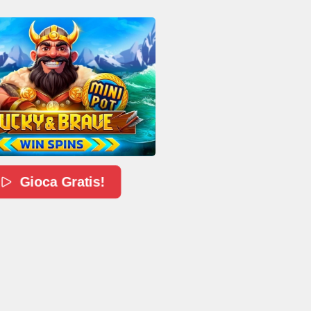
Gioca Gratis!