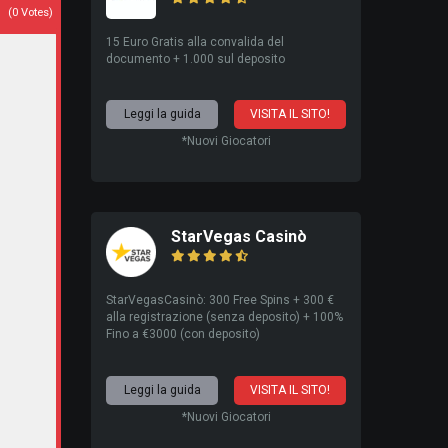
(
0
Votes)
15 Euro Gratis alla convalida del
documento + 1.000 sul deposito
Leggi la guida
VISITA IL SITO!
*Nuovi Giocatori
StarVegas Casinò
StarVegasCasinò: 300 Free Spins + 300 €
alla registrazione (senza deposito) + 100%
Fino a €3000 (con deposito)
Leggi la guida
VISITA IL SITO!
*Nuovi Giocatori