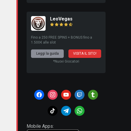
LeoVegas
Fino a 250 FREE SPINS + BONUS fino a
1.500€ alle slot
Leggi la guida
VISITA IL SITO!
*Nuovi Giocatori
facebook
instagram
youtube
twitch
tumblr
tiktok
telegram
whatsapp
Mobile Apps: