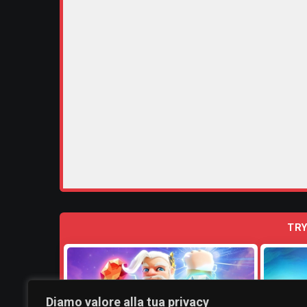
TRY
Diamo valore alla tua privacy