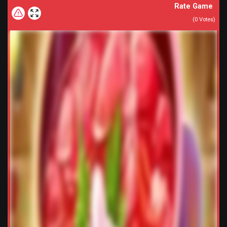
Rate Game
(
0
Votes)