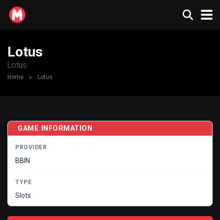
Lotus
Lotus
Home
»
Lotus
GAME INFORMATION
PROVIDER
BBIN
TYPE
Slots