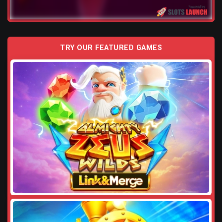
TRY OUR FEATURED GAMES