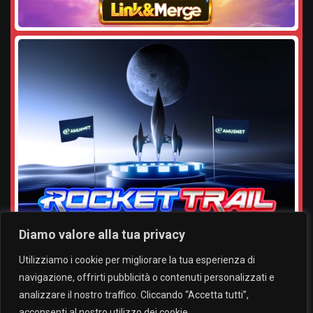
Diamo valore alla tua privacy
Utilizziamo i cookie per migliorare la tua esperienza di
navigazione, offrirti pubblicità o contenuti personalizzati e
analizzare il nostro traffico. Cliccando “Accetta tutti”,
acconsenti al nostro utilizzo dei cookie.