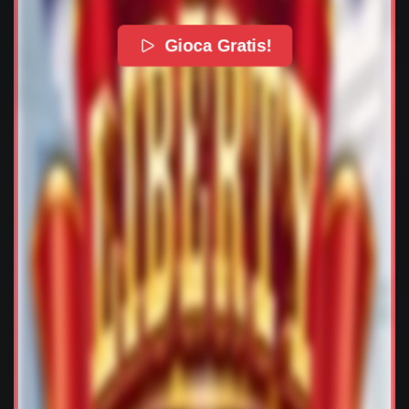
Gioca Gratis!