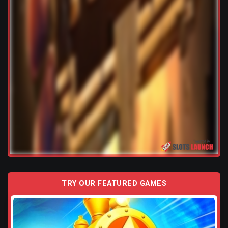
TRY OUR FEATURED GAMES