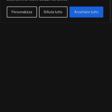
Casinò AAMS
Personalizza
Rifiuta tutto
Accettare tutto
Snai Casinò
15 Euro Gratis alla convalida del documento + 1.000 sul deposito
Leggi la guida
VISITA IL SITO!
*Nuovi Giocatori
StarVegas Casinò
StarVegasCasinò: 300 Free Spins + 300 € alla registrazione (senza
deposito) + 100% Fino a €3000 (con deposito)
Leggi la guida
VISITA IL SITO!