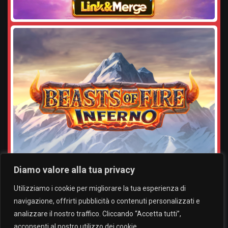
Diamo valore alla tua privacy
Utilizziamo i cookie per migliorare la tua esperienza di
navigazione, offrirti pubblicità o contenuti personalizzati e
analizzare il nostro traffico. Cliccando “Accetta tutti”,
acconsenti al nostro utilizzo dei cookie.