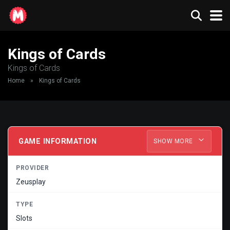
Kings of Cards
Kings of Cards
Home
»
Kings of Cards
GAME INFORMATION
SHOW MORE
PROVIDER
Zeusplay
TYPE
Slots