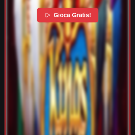
Gioca Gratis!