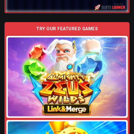
TRY OUR FEATURED GAMES