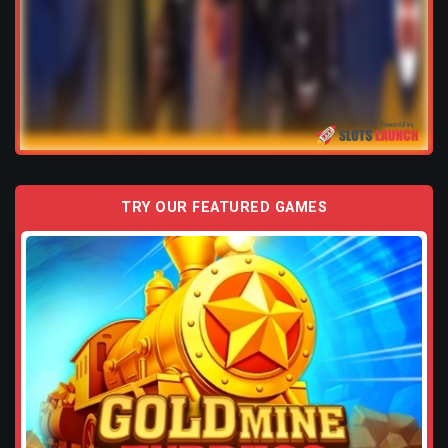
TRY OUR FEATURED GAMES