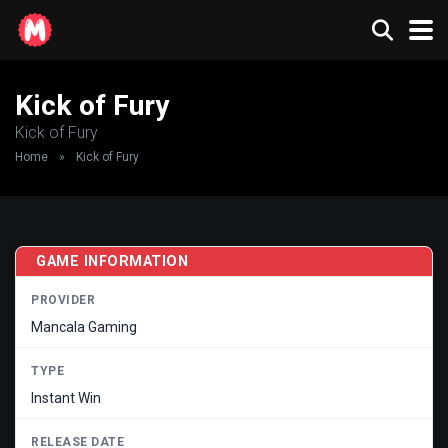
Kick of Fury
Kick of Fury
Home
»
Kick of Fury
GAME INFORMATION
PROVIDER
Mancala Gaming
TYPE
Instant Win
RELEASE DATE