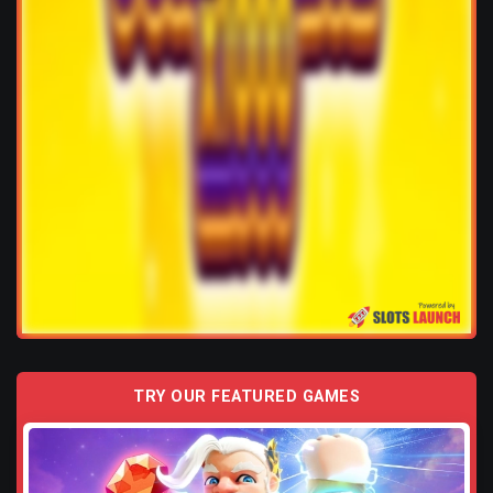
TRY OUR FEATURED GAMES