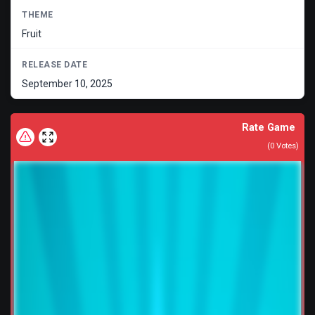
THEME
Fruit
RELEASE DATE
September 10, 2025
Rate Game
(
0
Votes)