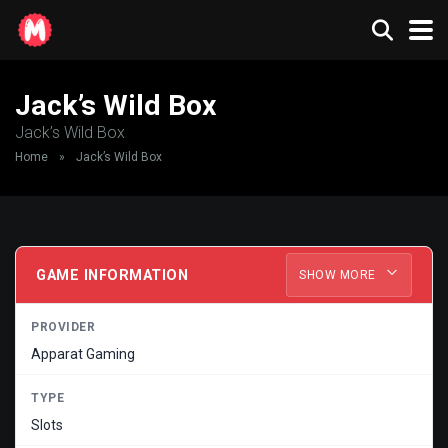
Jack’s Wild Box
Jack’s Wild Box
Home
»
Jack’s Wild Box
GAME INFORMATION
SHOW MORE
PROVIDER
Apparat Gaming
TYPE
Slots