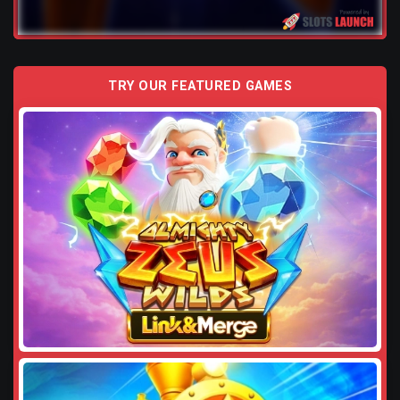
TRY OUR FEATURED GAMES