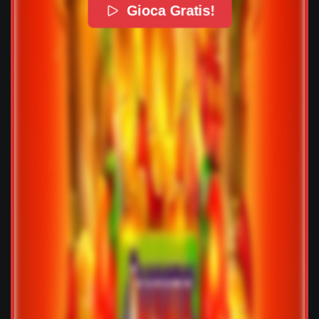
Gioca Gratis!