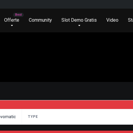
Offerte
Community
Slot Demo Gratis
Video
St
ovomatic
TYPE