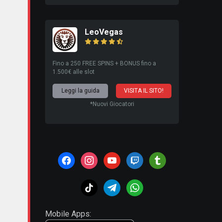
LeoVegas
Fino a 250 FREE SPINS + BONUS fino a
1.500€ alle slot
Leggi la guida
VISITA IL SITO!
*Nuovi Giocatori
facebook
instagram
youtube
twitch
tumblr
tiktok
telegram
whatsapp
Mobile Apps: