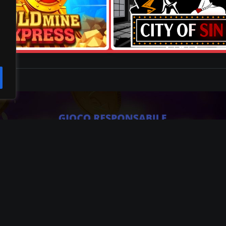
ti dai Bookmakers da noi selezionati, in possesso di regolare con
to dall’Autorità per le garanzie nelle comunicazioni al punto 5.6 
io di continenza, non ingannevolezza e trasparenza e non costitui
za patologica. Gioca responsabilmente.