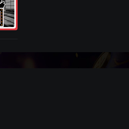
cessione ad operare in Italia rilasciata dall’Agenzia
delle proprie Linee Guida (allegate alla delibera
sce pertanto una forma di pubblicità.