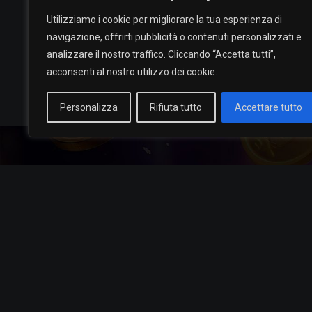
Utilizziamo i cookie per migliorare la tua esperienza di
navigazione, offrirti pubblicità o contenuti personalizzati e
analizzare il nostro traffico. Cliccando “Accetta tutti”,
acconsenti al nostro utilizzo dei cookie.
Personalizza
Rifiuta tutto
Accettare tutto
Questo sito confronta [in tempo reale] i bonus offer
delle Dogane e dei Monopoli. Il servizio, come indica
132/19/CONS), è effettuato nel rispetto del princip
Il gioco è vietato ai minori e può causare dipenden