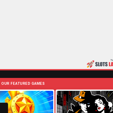
 OUR FEATURED GAMES