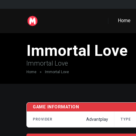
Home
Immortal Love
Immortal Love
Home
»
Immortal Love
GAME INFORMATION
Advantplay
PROVIDER
TYPE