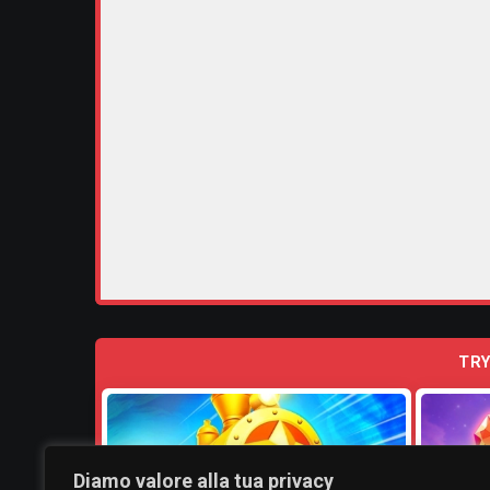
TRY
Diamo valore alla tua privacy