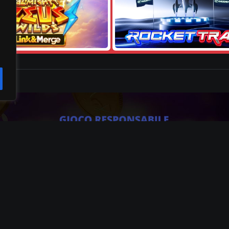
ti dai Bookmakers da noi selezionati, in possesso di regolare con
to dall’Autorità per le garanzie nelle comunicazioni al punto 5.6 
io di continenza, non ingannevolezza e trasparenza e non costitui
za patologica. Gioca responsabilmente.