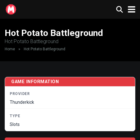
Hot Potato Battleground
Hot Potato Battleground
Home
»
Hot Potato Battleground
GAME INFORMATION
PROVIDER
Thunderkick
TYPE
Slots