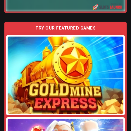
TRY OUR FEATURED GAMES