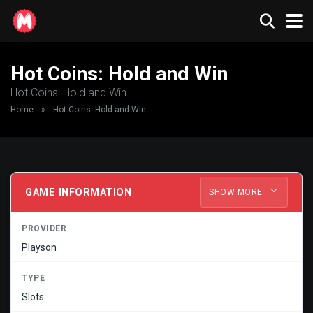
Hot Coins: Hold and Win
Hot Coins: Hold and Win
Home
»
Hot Coins: Hold and Win
GAME INFORMATION
SHOW MORE
PROVIDER
Playson
TYPE
Slots