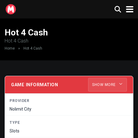
Hot 4 Cash
Hot 4 Cash
Home
»
Hot 4 Cash
GAME INFORMATION
SHOW MORE
PROVIDER
Nolimit City
TYPE
Slots