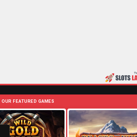
 OUR FEATURED GAMES