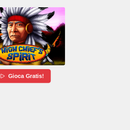
Gioca Gratis!