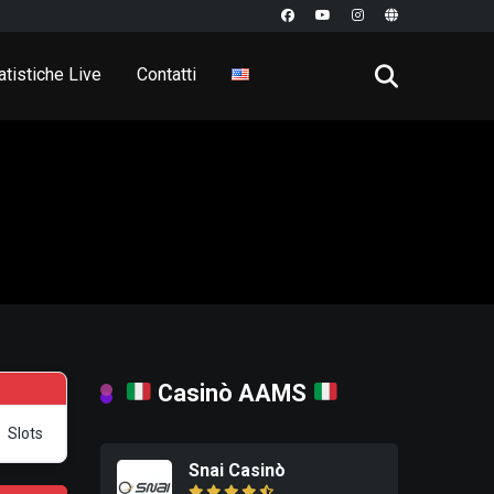
atistiche Live
Contatti
Casinò AAMS
Slots
Snai Casinò