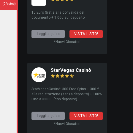
(
0
Votes)
15 Euro Gratis alla convalida del
documento + 1.000 sul deposito
Leggi la guida
VISITA IL SITO!
*Nuovi Giocatori
StarVegas Casinò
StarVegasCasinò: 300 Free Spins + 300 €
alla registrazione (senza deposito) + 100%
Fino a €3000 (con deposito)
Leggi la guida
VISITA IL SITO!
*Nuovi Giocatori