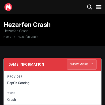
Hezarfen Crash
Hezarfen Crash
Home
»
Hezarfen Crash
GAME INFORMATION
SHOW MORE
PROVIDER
PopOK Gaming
TYPE
Crash