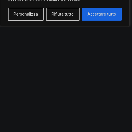
Casinò AAMS
Personalizza
Rifiuta tutto
Accettare tutto
Snai Casinò
15 Euro Gratis alla convalida del documento + 1.000 sul deposito
Leggi la guida
VISITA IL SITO!
*Nuovi Giocatori
StarVegas Casinò
StarVegasCasinò: 300 Free Spins + 300 € alla registrazione (senza
deposito) + 100% Fino a €3000 (con deposito)
Leggi la guida
VISITA IL SITO!