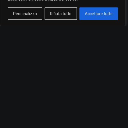
Casinò AAMS
Personalizza
Rifiuta tutto
Accettare tutto
Snai Casinò
15 Euro Gratis alla convalida del documento + 1.000 sul deposito
Leggi la guida
VISITA IL SITO!
*Nuovi Giocatori
StarVegas Casinò
StarVegasCasinò: 300 Free Spins + 300 € alla registrazione (senza
deposito) + 100% Fino a €3000 (con deposito)
Leggi la guida
VISITA IL SITO!