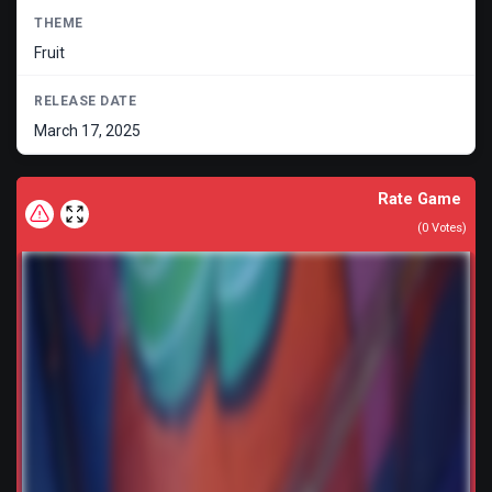
THEME
Fruit
RELEASE DATE
March 17, 2025
Rate Game
(
0
Votes)